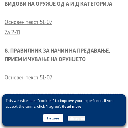
ВИДОВИ НА ОРУЖЈЕ ОД А И Д КАТЕГОРИЈA
Oсновен текст 51-07
7a.2-11
8. ПРАВИЛНИК ЗА НАЧИН НА ПРЕДАВАЊЕ,
ПРИЕМ И ЧУВАЊЕ НА ОРУЖЈЕТО
Oсновен текст 51-07
9. ПРАВИЛНИК ЗА МИНИМАЛНИТЕ ТЕХНИЧКИ
This website uses "cookies" to improve your experience. If you
И БЕЗБЕДНОСНИ УСЛОВИ
accept the terms, click "I agree".
Read more
I agree
I disagree
Oсновен текст 11-07