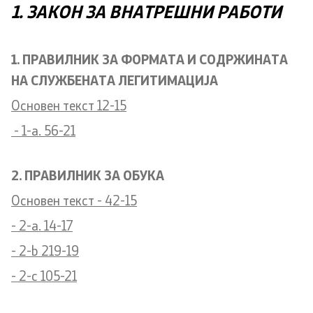
1. ЗАКОН ЗА ВНАТРЕШНИ РАБОТИ
Analyses and statistics
1. ПРАВИЛНИК ЗА ФОРМАТА И СОДРЖИНАТА
Summary analysis
НА СЛУЖБЕНАТА ЛЕГИТИМАЦИЈА
Border Affairs
Основен текст 12-15
- 1-a. 56-21
Projects and campaigns
2. ПРАВИЛНИК ЗА ОБУКА
Projects
Основен текст - 42-15
Campaigns
- 2-a. 14-17
Prevention
- 2-b 219-19
- 2-c 105-21
Legislation