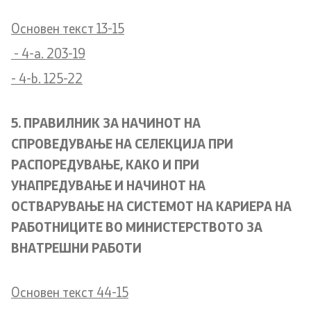
Основен текст 13-15
Organizations
- 4-a. 203-19
Services
- 4-b. 125-22
Civil Proceedings
5. ПРАВИЛНИК ЗА НАЧИНОТ НА
СПРОВЕДУВАЊЕ НА СЕЛЕКЦИЈА ПРИ
EXIM
РАСПОРЕДУВАЊЕ, КАКО И ПРИ
Instructions and Procedure for Individual Rights
УНАПРЕДУВАЊЕ И НАЧИНОТ НА
(Requests) of Foreigners
ОСТВАРУВАЊЕ НА СИСТЕМОТ НА КАРИЕРА НА
РАБОТНИЦИТЕ ВО МИНИСТЕРСТВОТО ЗА
Traffic
ВНАТРЕШНИ РАБОТИ
Taking a Driving Test
Основен текст 44-15
Taking a Professional Exam