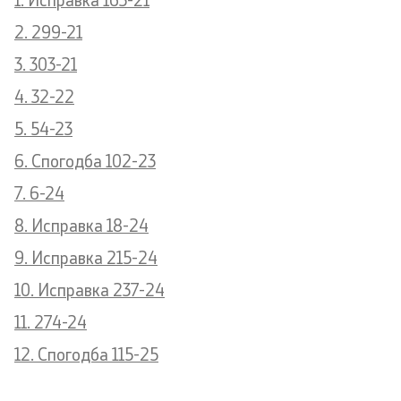
2. 299-21
International Cooperation
3. 303-21
Police Academy
4. 32-22
Security of Classified Information and Cooperation with
5. 54-23
NATO
6. Спогодба 102-23
7. 6-24
Informatics and Telecommunications
8. Исправка 18-24
Finance
9. Исправка 215-24
General and Common Affairs
10. Исправка 237-24
11. 274-24
Offenses
12. Спогодба 115-25
Cyber Security