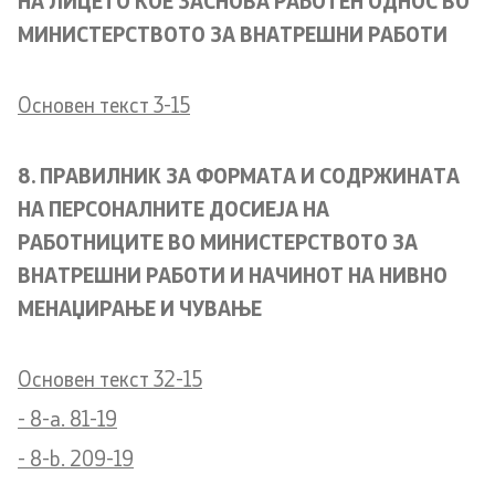
НА ЛИЦЕТО КОЕ ЗАСНОВА РАБОТЕН ОДНОС ВО
МИНИСТЕРСТВОТО ЗА ВНАТРЕШНИ РАБОТИ
Media center
Quality Policy
Основен текст 3-15
Data Protection Officer
8. ПРАВИЛНИК ЗА ФОРМАТА И СОДРЖИНАТА
Free access to information
НА ПЕРСОНАЛНИТЕ ДОСИЕЈА НА
РАБОТНИЦИТЕ ВО МИНИСТЕРСТВОТО ЗА
Management / Executives
ВНАТРЕШНИ РАБОТИ И НАЧИНОТ НА НИВНО
МЕНАЏИРАЊЕ И ЧУВАЊЕ
Magazine
Transparency
Основен текст 32-15
- 8-a. 81-19
Service Expenditures
- 8-b. 209-19
Accessibility Statement