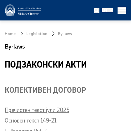
Republic of North Macedonia
EN
Ministry
Ministry of Interior
About the Ministry
Home
Legislation
By laws
Minister
By-laws
Deputy minister
ПОДЗАКОНСКИ АКТИ
State secretary
Bureau for Public Security
КОЛЕКТИВЕН ДОГОВОР
Internal Control
Пречистен текст јули 2025
Disciplinary and Judicial Proceedings
Основен текст 149-21
Legal Affairs
1. Исправка 163-21