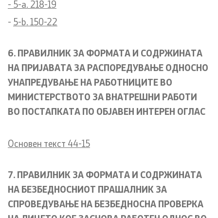
- 5-a. 218-19
Useful Information for RNM Citizens Living Abroad
-
5-b. 150-22
Addresses and Contact Phone Numbers
6. ПРАВИЛНИК ЗА ФОРМАТА И СОДРЖИНАТА
НА ПРИЈАВАТА ЗА РАСПОРЕДУВАЊЕ ОДНОСНО
CSCA-MK
УНАПРЕДУВАЊЕ НА РАБОТНИЦИТЕ ВО
МИНИСТЕРСТВОТО ЗА ВНАТРЕШНИ РАБОТИ
Public relations
ВО ПОСТАПКАТА ПО ОБЈАВЕН ИНТЕРЕН ОГЛАС
Department for Public Relations and Strategic Issues
Основен текст 44-15
Assistant Minister in the Department for Public
Relations and Strategic Issues
7. ПРАВИЛНИК ЗА ФОРМАТА И СОДРЖИНАТА
Spokespersons
НА БЕЗБЕДНОСНИОТ ПРАШАЛНИК ЗА
СПРОВЕДУВАЊЕ НА БЕЗБЕДНОСНА ПРОВЕРКА
Daily Bulletins