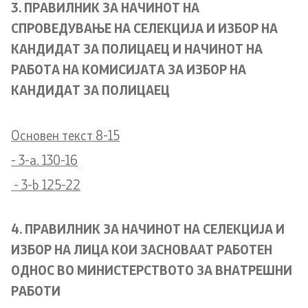
3. ПРАВИЛНИК ЗА НАЧИНОТ НА
Laws
СПРОВЕДУВАЊЕ НА СЕЛЕКЦИЈА И ИЗБОР НА
КАНДИДАТ ЗА ПОЛИЦАЕЦ И НАЧИНОТ НА
Draft Laws
РАБОТА НА КОМИСИЈАТА ЗА ИЗБОР НА
By laws
КАНДИДАТ ЗА ПОЛИЦАЕЦ
Strategies
Основен текст 8-15
Organogram
- 3-a. 130-16
- 3-b 125-22
Commission for Weapons
4. ПРАВИЛНИК ЗА НАЧИНОТ НА СЕЛЕКЦИЈА И
Links
ИЗБОР НА ЛИЦА КОИ ЗАСНОВААТ РАБОТЕН
ОДНОС ВО МИНИСТЕРСТВОТО ЗА ВНАТРЕШНИ
Ministries
РАБОТИ
Institutions