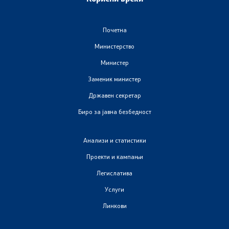
Изјава за пристапност
Почетна
Министерство
Со еден клик до сите услуги
Министер
Заменик министер
Државен секретар
Биро за јавна безбедност
Анализи и статистики
Проекти и кампањи
Легислатива
Услуги
Линкови