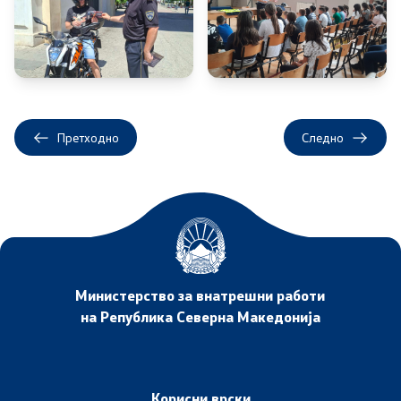
Дневни билтени
Медија центар
Политика за квалитет
Офицер за заштита на лични податоци
Претходно
Следно
Слободен пристап до информации
Раководни лица
Списание
Министерство за внатрешни работи
на Република Северна Македонија
Транспарентност
Расходи за услуги
Корисни врски