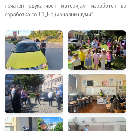
печатен едукативен материјал, изработен во
Корисни информации за државјаните на РСМ кои
соработка со ЈП „Национални шуми“.
живееат во странство
Адреси и контакт телефони
CSCA-MK
Односи со јавност
Оддел за односи со јавност и стратешки прашања
Помошник на министерот на оддел за односи со
јавност и стратешки прашања
Портпароли на СВР