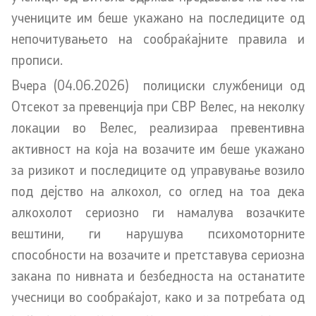
учениците им беше укажано на последиците од
Анализи и статистики
непочитувањето на сообраќајните правила и
прописи.
Збирна анализа
Вчера (04.06.2026) полициски службеници од
Гранични работи
Отсекот за превенција при СВР Велес, на неколку
локации во Велес, реализираа превентивна
Проекти и кампањи
активност на која на возачите им беше укажано
за ризикот и последиците од управување возило
Проекти
под дејство на алкохол, со оглед на тоа дека
алкохолот сериозно ги намалува возачките
Кампањи
вештини, ги нарушува психомоторните
Превенција
способности на возачите и претставува сериозна
закана по нивната и безбедноста на останатите
учесници во сообраќајот, како и за потребата од
Легислатива