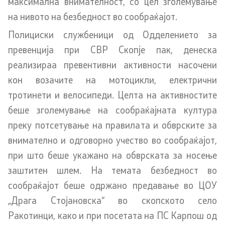
максимална внимателност, со цел зголемување
Закони
на нивото на безбедност во сообраќајот.
Полициски службеници од Одделението за
Предлог закони
превенција при СВР Скопје пак, денеска
Подзаконски акти
реализираа превентивни активности насочени
кон возачите на мотоцикли, електрични
Стратегии
тротинети и велосипеди. Целта на активностите
беше зголемување на сообраќајната култура
Органограм
преку потсетување на правилата и обврските за
Комисија за оружје
внимателно и одговорно учество во сообраќајот,
при што беше укажано на обврската за носење
заштитен шлем. На темата безбедност во
Линкови
сообраќајот беше одржано предавање во ЦОУ
Министерства
„Драга Стојановска“ во скопското село
Ракотинци, како и при посетата на ПС Карпош од
Институции