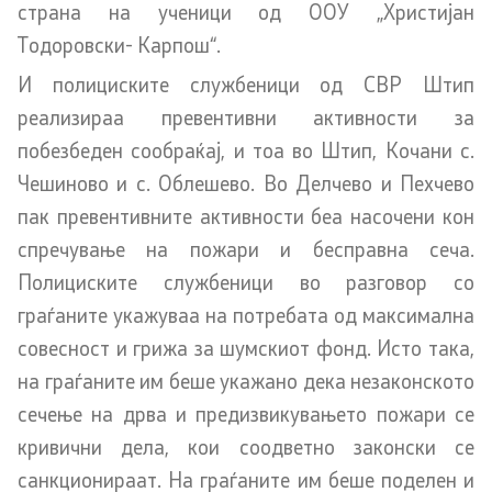
страна на ученици од ООУ „Христијан
Тодоровски- Карпош“.
Организации
И полициските службеници од СВР Штип
реализираа превентивни активности за
Услуги
побезбеден сообраќај, и тоа во Штип, Кочани с.
Граѓански постапки
Чешиново и с. Облешево. Во Делчево и Пехчево
пак превентивните активности беа насочени кон
EXIM
спречување на пожари и бесправна сеча.
Полициските службеници во разговор со
Упатство и постапка за одделни права (барања) на
граѓаните укажуваа на потребата од максимална
странците
совесност и грижа за шумскиот фонд. Исто така,
Сообраќај
на граѓаните им беше укажано дека незаконското
сечење на дрва и предизвикувањето пожари се
Полагање возачки испит
кривични дела, кои соодветно законски се
санкционираат. На граѓаните им беше поделен и
Полагање на стручен испит