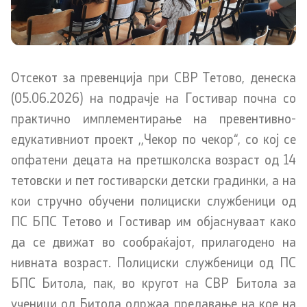
Меѓународна соработка
Полициска академија
Отсекот за превенција при СВР Тетово, денеска
(05.06.2026) на подрачје на Гостивар почна со
Безбедност на класифицирани информации и
соработка со НАТО
практично имплементирање на превентивно-
едукативниот проект ,,Чекор по чекор“, со кој се
Информатика и телекомуникации
опфатени децата на претшколска возраст од 14
тетовски и пет гостиварски детски градинки, а на
Финансии
кои стручно обучени полициски службеници од
Општи и заеднички работи
ПС БПС Тетово и Гостивар им објаснуваат како
да се движат во сообраќајот, прилагодено на
Прекршоци
нивната возраст. Полициски службеници од ПС
БПС Битола, пак, во кругот на СВР Битола за
Сајбер безбедност
ученици од Битола одржаа предавање на кое на