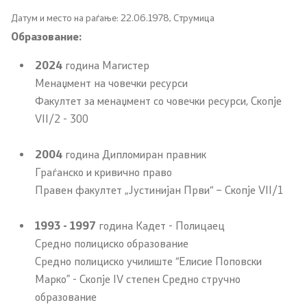
Датум и место на раѓање: 22.06.1978
, Струмица
Анализи и статистики
Образование:
Збирна анализа
2024
година Магистер
Менаџмент на човечки ресурси
Гранични работи
Факултет за менаџмент со човечки ресурси, Скопје
VII/2 - 300
Проекти и кампањи
2004
година Дипломиран правник
Граѓанско и кривично право
Проекти
Правен факултет „Јустинијан Први“ – Скопје VII/1
Кампањи
1993 - 1997
година Кадет - Полицаец
Превенција
Средно полициско образование
Средно полициско училиште “Елисие Поповски
Марко” - Скопје IV степен Средно стручно
Легислатива
образование