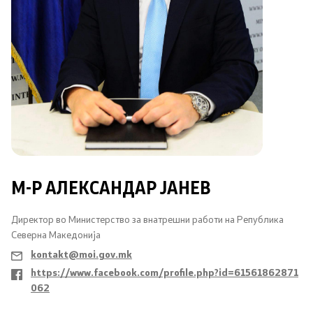
Меѓународна соработка
Полициска академија
Безбедност на класифицирани информации и
соработка со НАТО
Информатика и телекомуникации
M-Р АЛЕКСАНДАР ЈАНЕВ
Финансии
Директор во Министерство за внатрешни работи на Република
Општи и заеднички работи
Северна Македонија
Прекршоци
kontakt@moi.gov.mk
https://www.facebook.com/profile.php?id=61561862871
062
Сајбер безбедност