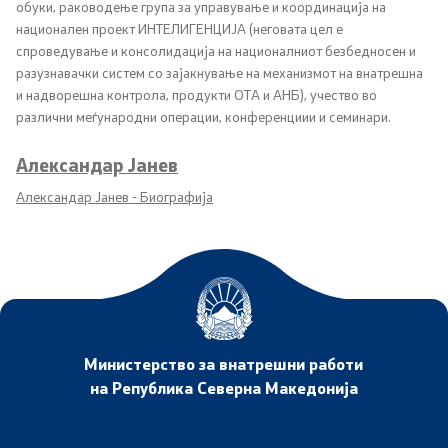
обуки, раководење група за управување и координација на
национален проект ИНТЕЛИГЕНЦИЈА (неговата цел е
спроведување и консолидација на националниот безбедносен и
разузнавачки систем со зајакнување на механизмот на внатрешна
и надворешна контрола, продукти ОТА и АНБ), учество во
различни меѓународни операции, конференциии и семинари.
Aлександар Јанев
Александар Јанев - Биографија
Министерство за внатрешни работи
на Република Северна Македонија