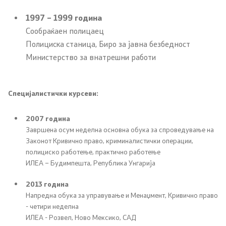
Дневни билтени
1997 – 1999 година
Медија центар
Сообраќаен полицаец
Полициска станица, Биро за јавна безбедност
Политика за квалитет
Министерство за внатрешни работи
Офицер за заштита на лични податоци
Специјалистички курсеви:
Слободен пристап до информации
2007 година
Раководни лица
Завршена осум неделна основна обука за спроведување на
Законот Кривично право, криминалистички операции,
полициско работење, практично работење
Списание
ИЛЕА – Будимпешта, Република Унгарија
Транспарентност
2013 година
Напредна обука за управување и Менаџмент, Кривично право
Расходи за услуги
- четири неделна
ИЛЕА - Розвел, Ново Мексико, САД