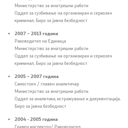
Министерство за внатрешни работи
Организации
Оддел за сузбивање на организиран и сериозен
криминал, Биро за јавна безбедност
Услуги
2007 – 2013 година
Раководител на Единица
Граѓански постапки
Министерство за внатрешни работи
Оддел за сузбивање на организиран и сериозен
EXIM
криминал, Биро за јавна безбедност
Упатство и постапка за одделни права (барања) на
2005 – 2007 година
странците
Самостоен / главен аналитичар
Министерство за внатрешни работи
Сообраќај
Оддел за аналитика, истражување и документација,
Биро за јавна безбедност
Полагање возачки испит
2004 - 2005 година
Полагање на стручен испит
Главен инспектор/ Раководител