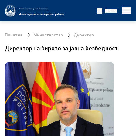
Република Северна Македонија
MK
Министерство
Министерство за внатрешни работи
За министерството
Почетна
Министерство
Директор
Министер
Директор на бирото за јавна безбедност
Заменик министер
Државен секретар
Биро за јавна безбедност
Внатрешна контрола
Дисциплински и судски постапки
Правни работи