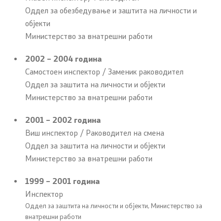
Оддел за обезбедување и заштита на личности и
Корисни информации за државјаните на РСМ кои
објекти
живееат во странство
Министерство за внатрешни работи
Адреси и контакт телефони
2002 – 2004 година
Самостоен инспектор / Заменик раководител
CSCA-MK
Оддел за заштита на личности и објекти
Министерство за внатрешни работи
Односи со јавност
2001 – 2002 година
Виш инспектор / Раководител на смена
Оддел за односи со јавност и стратешки прашања
Оддел за заштита на личности и објекти
Министерство за внатрешни работи
Помошник на министерот на оддел за односи со
јавност и стратешки прашања
1999 – 2001 година
Инспектор
Портпароли на СВР
Оддел за заштита на личности и објекти, Министерство за
внатрешни работи