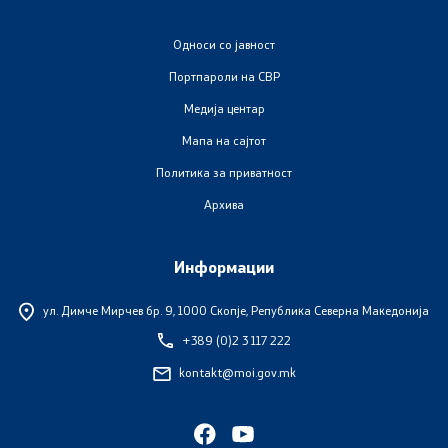
Односи со јавност
Портпароли на СВР
Медија центар
Мапа на сајтот
Политика за приватност
Архива
Информации
ул. Димче Мирчев бр. 9,
1000 Скопје, Република Северна Македонија
+389 (0)2 3 117 222
kontakt@moi.gov.mk