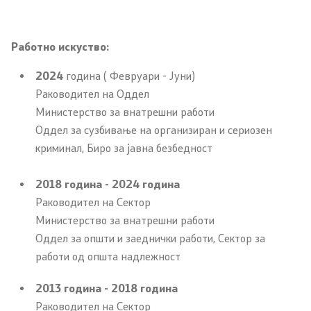
Закони
Работно искуство:
Предлог закони
2024
година ( Февруари - Јуни)
Подзаконски акти
Раководител на Оддел
Министерство за внатрешни работи
Стратегии
Оддел за сузбивање на организиран и сериозен
криминал, Биро за јавна безбедност
Органограм
2018 година - 2024 година
Комисија за оружје
Раководител на Сектор
Министерство за внатрешни работи
Линкови
Оддел за општи и заеднички работи, Сектор за
работи од општа надлежност
Министерства
2013 година - 2018 година
Институции
Раководител на Сектор