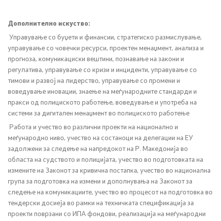
Изјава за пристапност
Дополнително искуство:
Управување со буџети и финансии, стратегиско размислување,
управување со човечки ресурси, проектен менаџмент, анализа и
прогноза, комуникациски вештини, познавање на закони и
Со еден клик до сите услуги
регулатива, управување со кризи и инциденти, управување со
тимови и развој на лидерство, управување со промени и
воведување иновации, знаење на меѓународните стандарди и
пракси од полициското работење, воведување и употреба на
системи за дигитален менаџмент во полициското работење
Работа и учество во различни проекти на национално и
меѓународно ниво, учество на состаноци на делегации на ЕУ
задолжени за следење на напредокот на Р. Македонија во
областа на судството и полицијата, учество во подготовката на
измените на Законот за кривична постапка, учество во национална
група за подготовка на измени и дополнувања на Законот за
следење на комуникациите, учество во процесот на подготовка во
тендерски досиеја во рамки на техничката спецификација за
проекти поврзани со ИПА фондови, реализација на меѓународни