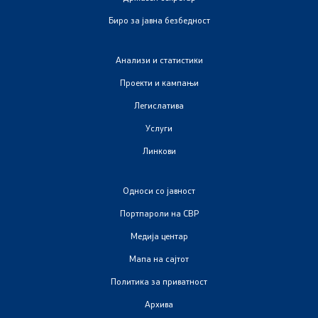
Закони
Биро за јавна безбедност
Предлог закони
Анализи и статистики
Проекти и кампањи
Подзаконски акти
Легислатива
Стратегии
Услуги
Линкови
Органограм
Односи со јавност
Комисија за оружје
Портпароли на СВР
Медија центар
Линкови
Мапа на сајтот
Министерства
Политика за приватност
Архива
Институции