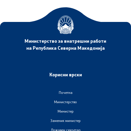
Анализи и статистики
Збирна анализа
Гранични работи
Министерство за внатрешни работи
на Република Северна Македонија
Проекти и кампањи
Проекти
Корисни врски
Кампањи
Почетна
Министерство
Превенција
Министер
Заменик министер
Легислатива
Државен секретар