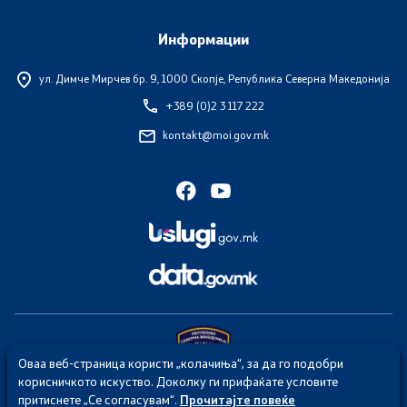
Информации
Организации
ул. Димче Мирчев бр. 9,
1000 Скопје, Република Северна Македонија
Услуги
+389 (0)2 3 117 222
kontakt@moi.gov.mk
Граѓански постапки
EXIM
Упатство и постапка за одделни права (барања) на
странците
Сообраќај
Полагање возачки испит
Оваа веб-страница користи „колачиња“, за да го подобри
корисничкото искуство. Доколку ги прифаќате условите
Полагање на стручен испит
притиснете „Се согласувам“.
Прочитајте повеќе