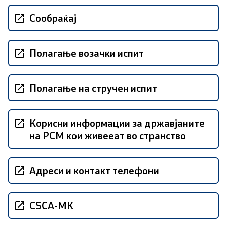
Сообраќај
Меѓународна соработка
Полициска академија
Полагање возачки испит
Безбедност на класифицирани информации и
соработка со НАТО
Полагање на стручен испит
Информатика и телекомуникации
Корисни информации за државјаните
Финансии
на РСМ кои живееат во странство
Општи и заеднички работи
Адреси и контакт телефони
Прекршоци
CSCA-MK
Сајбер безбедност