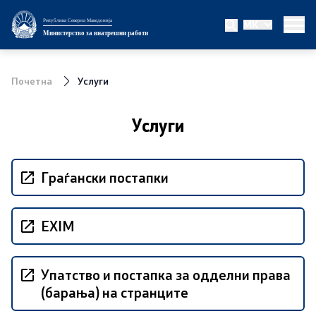
Република Северна Македонија
MK
Министерство
Министерство за внатрешни работи
За министерството
Почетна
Услуги
Министер
Услуги
Заменик министер
Државен секретар
Граѓански постапки
Биро за јавна безбедност
EXIM
Внатрешна контрола
Упатство и постапка за одделни права
Дисциплински и судски постапки
(барања) на странците
Правни работи