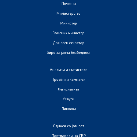
Почетна
Закони
Министерство
Предлог закони
Министер
Заменик министер
Подзаконски акти
Државен секретар
Стратегии
Биро за јавна безбедност
Органограм
Анализи и статистики
Проекти и кампањи
Комисија за оружје
Легислатива
Услуги
Линкови
Линкови
Министерства
Односи со јавност
Институции
Портпароли на СВР