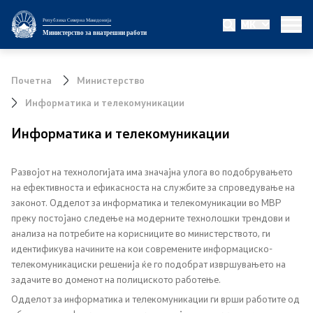
Република Северна Македонија
MK
Министерство
Министерство за внатрешни работи
За министерството
Почетна
Министерство
Министер
Информатика и телекомуникации
Информатика и телекомуникации
Заменик министер
Државен секретар
Развојот на технологијата има значајна улога во подобрувањето
на ефективноста и ефикасноста на службите за спроведување на
Биро за јавна безбедност
законот. Одделот за информатика и телекомуникации во МВР
преку постојано следење на модерните технолошки трендови и
анализа на потребите на корисниците во министерството, ги
Внатрешна контрола
идентификува начините на кои современите информациско-
телекомуникациски решенија ќе го подобрат извршувањето на
Дисциплински и судски постапки
задачите во доменот на полициското работење.
Одделот за информатика и телекомуникации ги врши работите од
Правни работи