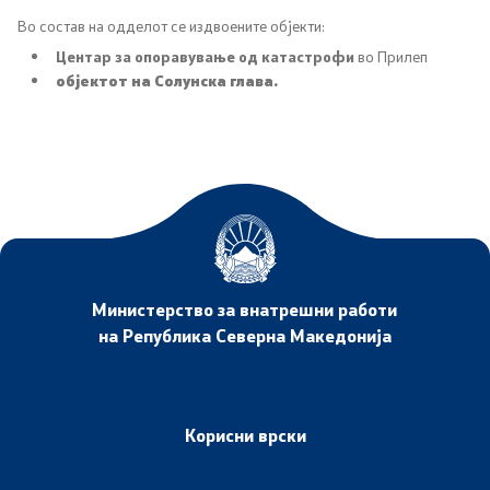
Во состав на одделот се издвоените објекти:
Анализи и статистики
Центар за опоравување од катастрофи
во Прилеп
објектот на Солунска глава.
Збирна анализа
Гранични работи
Проекти и кампањи
Проекти
Министерство за внатрешни работи
Кампањи
на Република Северна Македонија
Превенција
Корисни врски
Легислатива