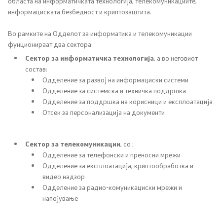
областа на информатичката технологија, телекомуникациите,
информациската безбедност и криптозаштита.
Меѓународна соработка
Во рамките на Одделот за информатика и телекомуникации
фунционираат два сектора:
Полициска академија
Сектор за информатичка технологија
, а во неговиот
Безбедност на класифицирани информации и
состав:
Одделение за развој на информациски системи
соработка со НАТО
Одделение за системска и техничка поддршка
Одделение за поддршка на корисници и експлоатација
Информатика и телекомуникации
Отсек за персонализација на документи
Финансии
Сектор за телекомуникации
, со ;
Општи и заеднички работи
Одделение за телефонски и преносни мрежи
Одделение за експлоатација, криптообработка и
видео надзор
Прекршоци
Одделение за радио-комуникациски мрежи и
напојување
Сајбер безбедност