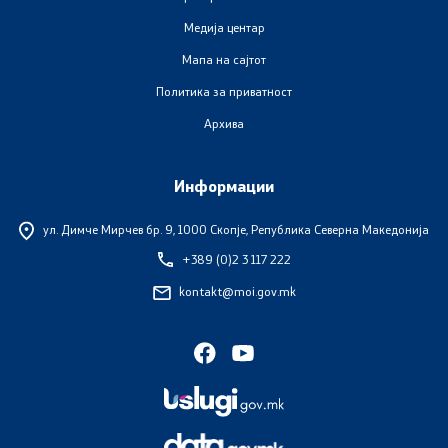
Медија центар
Организации
Мапа на сајтот
Политика за приватност
Услуги
Архива
Граѓански постапки
Информации
EXIM
ул. Димче Мирчев бр. 9,
1000 Скопје, Република Северна Македонија
Упатство и постапка за одделни права (барања) на
+389 (0)2 3 117 222
странците
kontakt@moi.gov.mk
Сообраќај
Полагање возачки испит
Полагање на стручен испит