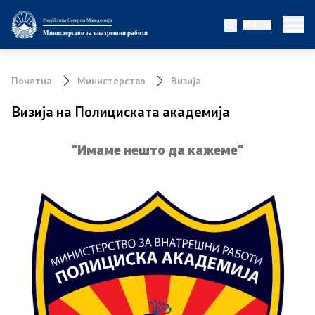
Република Северна Македонија
MK
Министерство
Министерство за внатрешни работи
За министерството
Почетна
Министерство
Визија
Министер
Визија на Полициската академија
Заменик министер
"Имаме нешто да кажеме"
Државен секретар
Биро за јавна безбедност
Внатрешна контрола
Дисциплински и судски постапки
Правни работи