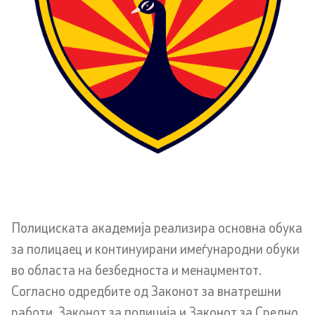
Меѓународна соработка
Полициска академија
Безбедност на класифицирани информации и
соработка со НАТО
Информатика и телекомуникации
Финансии
Општи и заеднички работи
Полициската академија реализира основна обука
за полицаец и континуирани имеѓународни обуки
Прекршоци
во областа на безбедноста и менаџментот.
Согласно одредбите од Законот за внатрешни
Сајбер безбедност
работи, Законот за полиција и Законот за Средно