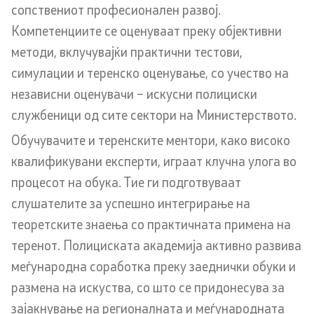
сопствениот професионален развој.
Корисни информации за државјаните на РСМ кои
Компетенциите се оценуваат преку објективни
живееат во странство
методи, вклучувајќи практични тестови,
симулации и теренско оценување, со учество на
Адреси и контакт телефони
независни оценувачи – искусни полициски
CSCA-MK
службеници од сите сектори на Министерството.
Обучувачите и теренските ментори, како високо
Односи со јавност
квалификувани експерти, играат клучна улога во
процесот на обука. Тие ги подготвуваат
Оддел за односи со јавност и стратешки прашања
слушателите за успешно интегрирање на
теоретските знаења со практичната примена на
Помошник на министерот на оддел за односи со
теренот. Полициската академија активно развива
јавност и стратешки прашања
меѓународна соработка преку заеднички обуки и
Портпароли на СВР
размена на искуства, со што се придонесува за
зајакнување на регионалната и меѓународната