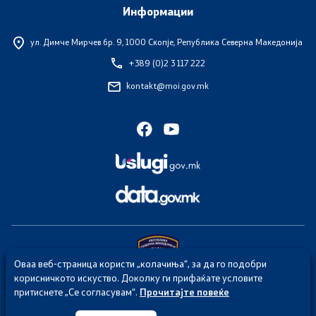
Информации
ул. Димче Мирчев бр. 9,
1000 Скопје, Република Северна Македонија
+389 (0)2 3 117 222
kontakt@moi.gov.mk
Оваа веб-страница користи „колачиња“, за да го подобри
корисничкото искуство. Доколку ги прифаќате условите
притиснете „Се согласувам“.
Прочитајте повеќе
Секој упад и злоупотреба на веб страницата на МВР е казнив по
член 251 од КЗ на Република Северна Македонија