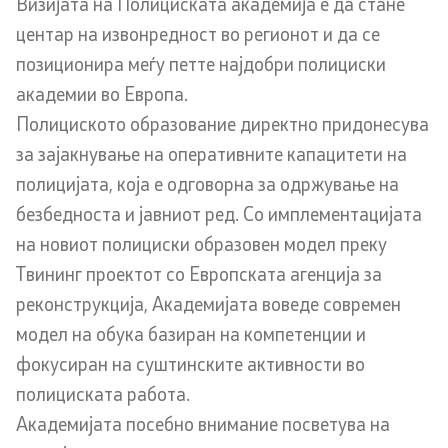
Визијата на Полициската академија е да стане
Закони
центар на извонредност во регионот и да се
позиционира меѓу петте најдобри полициски
Предлог закони
академии во Европа.
Полициското образование директно придонесува
Подзаконски акти
за зајакнување на оперативните капацитети на
Стратегии
полицијата, која е одговорна за одржување на
безбедноста и јавниот ред. Со имплементацијата
Органограм
на новиот полициски образовен модел преку
Твининг проектот со Европската агенција за
Комисија за оружје
реконструкција, Академијата воведе современ
модел на обука базиран на компетенции и
Линкови
фокусиран на суштинските активности во
Министерства
полициската работа.
Академијата посебно внимание посветува на
Институции