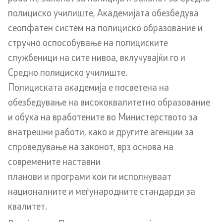
полициско училиште, Академијата обезбедува
Анализи и статистики
сеопфатен систем на полициско образование и
стручно оспособување на полициските
Збирна анализа
службеници на сите нивоа, вклучувајќи го и
Гранични работи
Средно полициско училиште.
Полициската академија е посветена на
Проекти и кампањи
обезбедување на висококвалитетно образование
и обука на вработените во Министерството за
Проекти
внатрешни работи, како и другите агенции за
спроведување на законот, врз основа на
Кампањи
современите наставни
Превенција
планови и програми кои ги исполнуваат
националните и меѓународните стандарди за
квалитет.
Легислатива