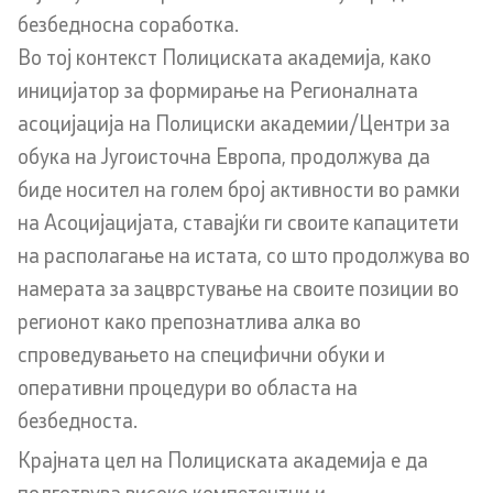
Дневни билтени
безбедносна соработка.
Во тој контекст Полициската академија, како
Медија центар
иницијатор за формирање на Регионалната
Политика за квалитет
асоцијација на Полициски академии/Центри за
обука на Југоисточна Европа, продолжува да
Офицер за заштита на лични податоци
биде носител на голем број активности во рамки
на Асоцијацијата, ставајќи ги своите капацитети
Слободен пристап до информации
на располагање на истата, со што продолжува во
Раководни лица
намерата за зацврстување на своите позиции во
регионот како препознатлива алка во
Списание
спроведувањето на специфични обуки и
оперативни процедури во областа на
Транспарентност
безбедноста.
Расходи за услуги
Крајната цел на Полициската академија е да
подготвува високо компетентни и