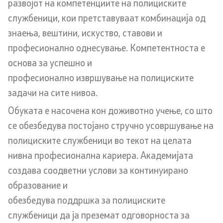
развојот на компетенциите на полициските
службеници, кои претставуваат комбинација од
Организации
знаења, вештини, искуство, ставови и
професионално однесување. Компетентноста е
Услуги
основа за успешно и
професионално извршување на полициските
Граѓански постапки
задачи на сите нивоа.
EXIM
Обуката е насочена кон доживотно учење, со што
се обезбедува постојано стручно усовршување на
Упатство и постапка за одделни права (барања) на
полициските службеници во текот на целата
странците
нивна професионална кариера. Академијата
Сообраќај
создава соодветни услови за континуирано
образование и
Полагање возачки испит
обезбедува поддршка за полициските
службеници да ја преземат одговорноста за
Полагање на стручен испит