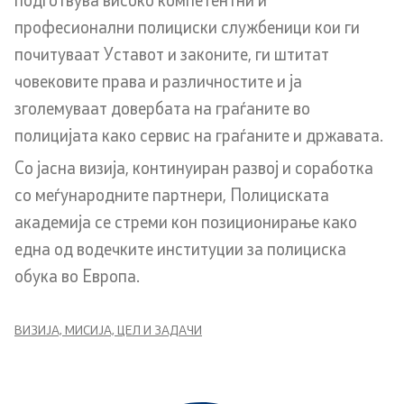
Изјава за пристапност
професионални полициски службеници кои ги
почитуваат Уставот и законите, ги штитат
човековите права и различностите и ја
зголемуваат довербата на граѓаните во
Со еден клик до сите услуги
полицијата како сервис на граѓаните и државата.
Со јасна визија, континуиран развој и соработка
со меѓународните партнери, Полициската
академија се стреми кон позиционирање како
една од водечките институции за полициска
обука во Европа.
ВИЗИЈА, МИСИЈА, ЦЕЛ И ЗАДАЧИ