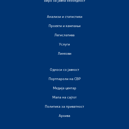
Биро за јавна безбедност
Анализи и статистики
Проекти и кампањи
Легислатива
Услуги
Линкови
Односи со јавност
Портпароли на СВР
Медија центар
Мапа на сајтот
Политика за приватност
Архива