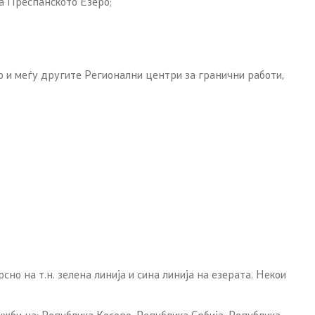
на Преспанското Езеро;
о и меѓу другите Регионални центри за гранични работи,
 на т.н. зелена линија и сина линија на езерата. Некои
жби на: Република Косово, Република Србија, Република