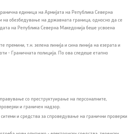
ранична единица на Армијата на Република Северна
м на обезбедување на државната граница, односно да се
адата на Република Северна Македонија беше усвоена
т и
Со еден клик до сите услуги
премини, т.н. зелена линија и сина линија на езерата и
ти - Граничната полиција. По ова следеше етапно
на оддел
атешки
управување со преструктуирање на персоналните,
проверки и граничен надзор.
и ситеми и средства за спроведување на гранични проверки
потреба нови опитичко - електронски средства, теренски