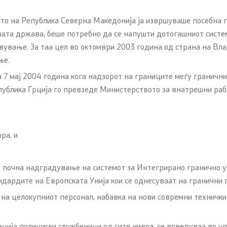
о на Република Северна Македонија ја извршуваше посебна г
Односи со јавност
шата држава, беше потребно да се напушти дотогашниот систе
ување. За таа цел во октомври 2003 година од страна на Вл
 постапки
Оддел за односи со јавнос
ње.
стратешки прашања
 мај 2004 година кога надзорот на границите меѓу граничните 
блика Грција го превзеде Министерството за внатрешни рабо
Помошник на министерот 
за односи со јавност и стр
 постапка за одделни
прашања
рања) на странците
ра, и
Портпароли на СВР
 почна надградување на системот за Интегрирано гранично 
Дневни билтени
возачки испит
дардите на Европската Унија кои се однесуваат на гранични 
Медија центар
на стручен испит
 на целокупниот персонал, набавка на нови совремни техничк
Политика за квалитет
нформации за
кација полициски службеници од сите нивоа, се воведуваа во у