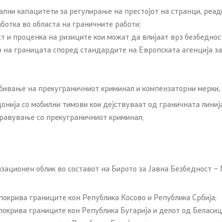
лни капацитети за регулирање на престојот на странци, реад
ботка во областа на граничните работи;
 и проценка на ризиците кои можат да влијаат врз безбеднос
р на границата според стандардите на Европската агенција 
ивање на прекуграничниот криминал и компензаторни мерки, 
ија со мобилни тимови кои дејствуваат од граничната линија
равување со прекуграничниот криминал;
изационен облик во составот на Бирото за Јавна Безбедност 
 покрива границите кон Република Косово и Република Србија;
 покрива границите кон Република Бугарија и делот од Беласиц