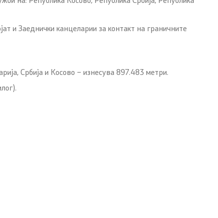
јат и Заеднички канцеларии за контакт на граничните
ија, Србија и Косово – изнесува 897.483 метри.
лог).