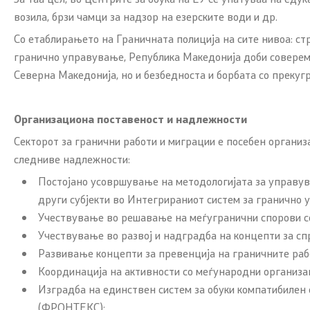
државјани
возила, брзи чамци за надзор на езерските води и др.
странство
Со етаблирањето на Граничната полиција на сите нивоа: ст
гранично управување, Република Македонија доби соверем
Адреси и 
Северна Македонија, но и безбедноста и борбата со прекугр
CSCA-MK
Организациона поставеност и надлежности
Секторот за гранични работи и миграции е посебен организ
следниве надлежности:
Постојано усовршување на методологијата за управув
други субјекти во Интегрираниот систем за гранично 
Учествување во решавање на меѓугранични спорови с
Учествување во развој и надградба на концепти за с
Развивање концепти за превенција на граничните рабо
Координација на активности со меѓународни организац
Изградба на единствен систем за обуки компатибилен 
(ФРОНТЕКС);