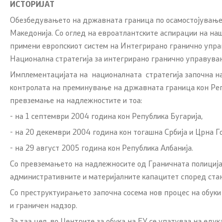
ИСТОРИЈАТ
Обезбедувањето на државната граница по осамостојувањет
Линкови
Услуги
Македонија. Со оглед на евроатлантските аспирации на на
примени европскиот систем на Интегрирано гранично управ
Министерства
Граѓански
Национална стратегија за интегрирано гранично управува
Имплементацијата на националната стратегија започна на 7
Институции
EXIM
контролата на преминување на државната граница кон Репу
превземање на надлежностите и тоа:
Организации
Упатство и
- на 1 септември 2004 година кон Република Бугарија,
права (ба
- на 20 декември 2004 година кон тогашна Србија и Црна Го
Сообраќај
- на 29 август 2005 година кон Република Албанија.
Со превземањето на надлежносите од Граничната полиција
Полагање 
административните и материјалните капацитет според стан
Полагање 
Со преструктуирањето започна сосема нов процес на обуки
и граничен надзор.
Корисни и
За таа цел, во Центрите за обука на ЕУ се упатуваа на еду