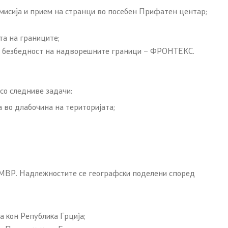
мисија и прием на странци во посебен Прифатен центар;
та на границите;
за безбедност на надворешните граници – ФРОНТЕКС.
со следниве задачи:
 во длабочина на територијата;
– МВР. Надлежностите се географски поделени според
а кон Република Грција;