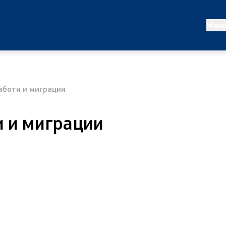
татистики
Проекти и кампањи
Мен
ализа
Проекти
работи
Кампањи
аботи и миграции
Превенција
и и миграции