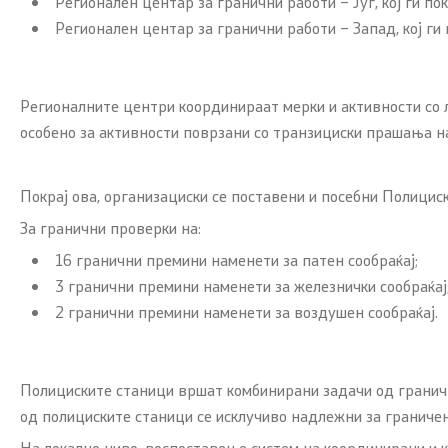
Регионален центар за гранични работи – Југ, кој ги п
Регионален центар за гранични работи – Запад, кој ги
Регионалните центри координираат мерки и активности со л
особено за активности поврзани со транзициски прашања н
Покрај ова, организациски се поставени и посебни Полициск
За гранични проверки на:
16 гранични премини наменети за патен сообраќај;
3 гранични премини наменети за железнички сообраќај
2 гранични премини наменети за воздушен сообраќај.
Полициските станици вршат комбинирани задачи од гранични
од полициските станици се исклучиво надлежни за граничен
На локално ниво, воспоставен е систем на координирани и 