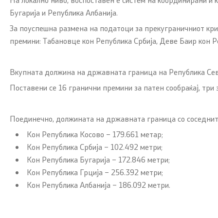
Бугарија и Република Албанија.
За поуспешна размена на податоци за прекуграничниот крим
премини: Табановце кон Република Србија, Деве Баир кон Р
Вкупната должина на државната граница на Република Север
Поставени се 16 гранични премини за патен сообраќај, три 
Поединечно, должината на државната граница со соседните
Кон Република Косово – 179.661 метар;
Кон Република Србија – 102.492 метри;
Кон Република Бугарија – 172.846 метри;
Кон Република Грција – 256.392 метри;
Кон Република Албанија – 186.092 метри.