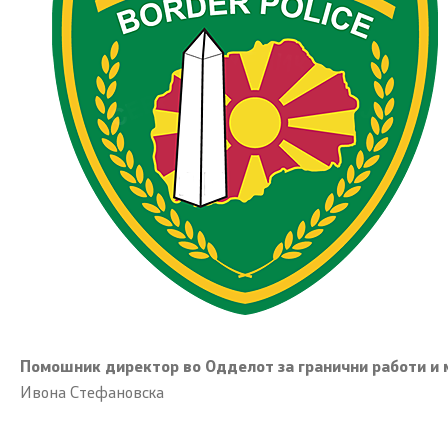
Правни работи
Меѓународна соработка
Полициска академија
Безбедност на класифицирани
информации и соработка со НАТО
Информатика и телекомуникации
Финансии
Општи и заеднички работи
Помошник директор во Одделот за гранични работи и 
Ивона Стефановска
Прекршоци
Сајбер безбедност