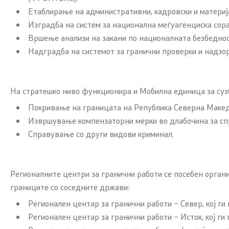
Етаблирање на административни, кадровски и материја
Изградба на систем за национална меѓуагенциска сора
Вршење анализи на закани по националната безбедност
Надградба на системот за гранични проверки и надзо
На стратешко ниво функционира и Мобилна единица за сузб
Покривање на границата на Република Северна Македон
Извршување компензаторни мерки во длабочина за сп
Справување со други видови криминал.
Регионалните центри за гранични работи се посебен орган
границите со соседните држави:
Регионален центар за гранични работи – Север, кој ги
Регионален центар за гранични работи – Исток, кој ги