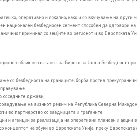
те на РСМ кои живееат во
Офицер за заштита на лич
ратешко, оперативно и локално, како и со вкучување на други
податоци
ен национален безбедносен сегмент способен да одговори на 
контакт телефони
аничниот криминал со земјите во регионот и во Европската Уни
Слободен пристап до инф
Раководни лица
ационен облик во составот на Бирото за Јавна Безбедност при
Списание
Транспарентност
ање со безбедноста на границите, борба против прекуграничн
управување;
Расходи за услуги
о соседните држави;
проведување на визниот режим на Република Северна Македон
Изјава за пристапност
ти во партнерство со заедницата и граѓаните;
ии и агенции за реализација на оперативни планови и акции 
со концептот на обуки во Европската Унија, преку Европската