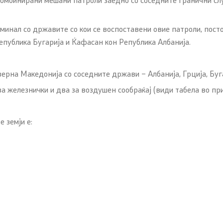
инал со државите со кои се воспоставени овие патроли, посто
епублика Бугарија и Ќафасан кон Република Албанија.
на Македонија со соседните држави – Албанија, Грција, Бугар
за железнички и два за воздушен сообраќај (види табела во при
 земји е: