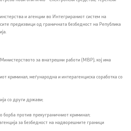
ни
 минстерства и агенции во Интегрираниот систем на
сите предизвици од граничната безбедност на Република
ја.
ормации
 Министерството за внатрешни работи (МВР), кој има
иот криминал, меѓународна и интерагенциска соработка со
ија со други држави;
во борба против прекуграничниот криминал;
 агенција за безбедност на надворешните граници