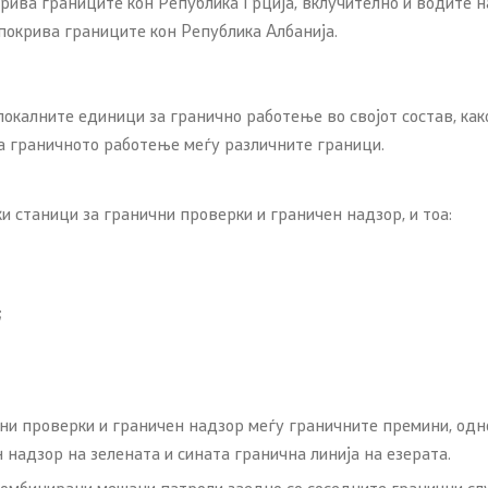
окрива границите кон Република Грција, вклучително и водите 
 покрива границите кон Република Албанија.
окалните единици за гранично работење во својот состав, как
а граничното работење меѓу различните граници.
и станици за гранични проверки и граничен надзор, и тоа:
;
 проверки и граничен надзор меѓу граничните премини, односно
 надзор на зелената и сината гранична линија на езерата.
комбинирани мешани патроли заедно со соседните гранични слу