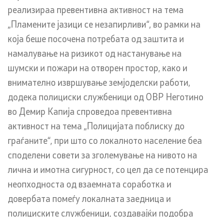
реализираа превентивна активност на тема
Анализи и статистики
„Пламените јазици се незапирливи“, во рамки на
која беше посочена потребата од заштита и
Збирна анализа
намалување на ризикот од настанување на
Гранични работи
шумски и пожари на отворен простор, како и
внимателно извршување земјоделски работи,
додека полициски службеници од ОВР Неготино
Проекти и кампањи
во Демир Капија спроведоа превентивна
Проекти
активност на тема „Полицијата поблиску до
граѓаните“, при што со локалното население беа
Кампањи
споделени совети за зголемување на нивото на
лична и имотна сигурност, со цел да се потенцира
Превенција
неопходноста од взаемната соработка и
довербата помеѓу локалната заедница и
Легислатива
полициските службеници, создавајќи подобра