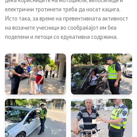
електрични тротинети треба да носат кацига.
Корисни информации за државјаните на РСМ кои
Исто така, за време на превентивната активност
живееат во странство
на возачите учесници во сообраќајот им беа
Адреси и контакт телефони
поделени и летоци со едукативна содржина.
CSCA-MK
Односи со јавност
Оддел за односи со јавност и стратешки прашања
Помошник на министерот на оддел за односи со
јавност и стратешки прашања
Портпароли на СВР