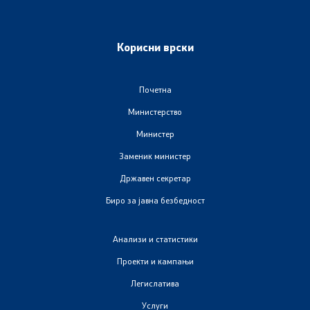
Изјава за пристапност
Корисни врски
Со еден клик до сите услуги
Почетна
Министерство
Министер
Заменик министер
Државен секретар
Биро за јавна безбедност
Анализи и статистики
Проекти и кампањи
Легислатива
Услуги