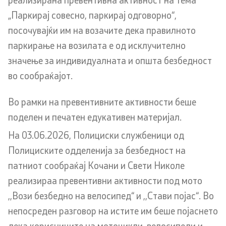
„Паркирај совесно, паркирај одговорно“,
Организации
посочувајќи им на возачите дека правилното
паркирање на возилата е од исклучително
Услуги
значење за индивидуалната и општа безбедност
во сообраќајот.
Граѓански постапки
Во рамки на превентивните активности беше
EXIM
поделен и печатен едукативен материјал.
Упатство и постапка за одделни права (барања) на
На 03.06.2026, Полициски службеници од
странците
Полициските одделенија за безбедност на
патниот сообраќај Кочани и Свети Николе
Сообраќај
реализираа превентивни активности под мото
Полагање возачки испит
,,Вози безбедно на велосипед“ и ,,Стави појас“. Во
непосреден разговор на истите им беше појаснето
Полагање на стручен испит
дека корисниците на мотоцикли, велосипеди и