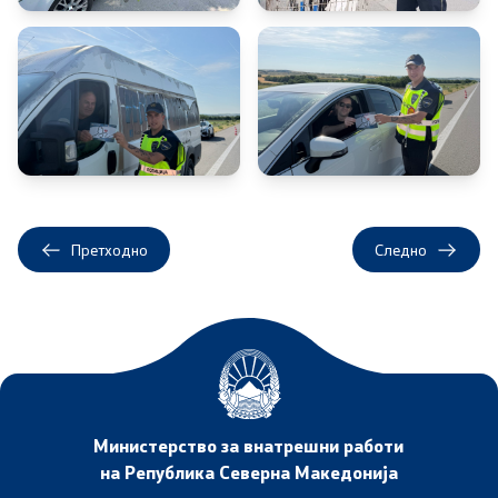
Дневни билтени
Медија центар
Политика за квалитет
Офицер за заштита на лични податоци
Слободен пристап до информации
Претходно
Следно
Раководни лица
Списание
Транспарентност
Министерство за внатрешни работи
Расходи за услуги
на Република Северна Македонија