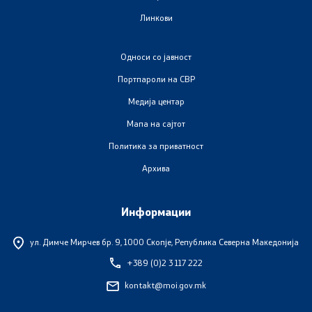
Линкови
Односи со јавност
Портпароли на СВР
Медија центар
Мапа на сајтот
Политика за приватност
Архива
Информации
ул. Димче Мирчев бр. 9,
1000 Скопје, Република Северна Македонија
+389 (0)2 3 117 222
kontakt@moi.gov.mk