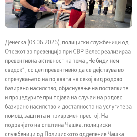
Меѓународна соработка
Полициска академија
Денеска (03.06.2026), полициски службеници од
Безбедност на класифицирани информации и
соработка со НАТО
Отсекот за превенција при СВР Велес реализираа
превентивна активност на тема „Не биди нем
Информатика и телекомуникации
сведок“ , со цел превентивно да се дејствува во
спречувањето на појавата на секој вид родово
Финансии
базирано насилство, објаснување на постапките
Општи и заеднички работи
и процедурите при појава на случаи на родово
базирано насилство и достапноста на услугите за
Прекршоци
помош, заштита и привремен престој. На
подрачјето на општина Чашка, полициски
Сајбер безбедност
службеници од Полициското одделение Чашка