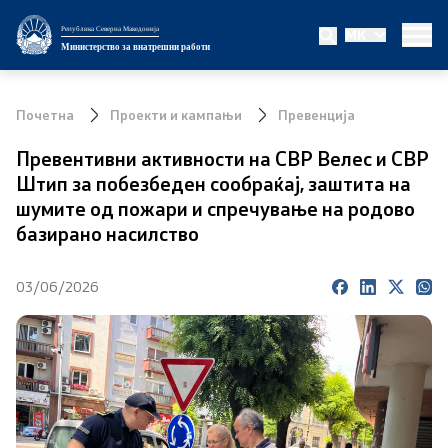
Република Северна Македонија
MK
Министерство
Министерство за внатрешни работи
За министерството
Почетна
Проекти и кампањи
Превенција
Министер
Превентивни активности на СВР Велес и СВР
Штип за побезбеден сообраќај, заштита на
Заменик министер
шумите од пожари и спречување на родово
базирано насилство
Државен секретар
03/06/2026
Биро за јавна безбедност
Внатрешна контрола
Дисциплински и судски постапки
Правни работи