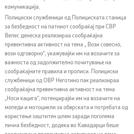
комуникација.
Закони
Полициски службеници од Полициската станица
Предлог закони
за безбедност на патниот сообраќај при СВР
Велес денеска реализираа сообраќајна
Подзаконски акти
превентивна активност на тема „ Вози совесно,
Стратегии
вози одговорно“, укажувајќи им на возачите за
важноста од задолжително почитување на
Органограм
сообраќајните правила и прописи. Полициски
службеници од ОВР Неготино пак реализираа
Комисија за оружје
сообраќајна превентивна активност на тема
„Носи кацига“, потенцирајќи им на возачите на
Линкови
мопеди и мотоцикли за обврската и потребата од
користење заштитен шлем заради поголема
Министерства
лична безбедност, додека во Кавадарци беше
Институции
реализирана превентивна активност на тема