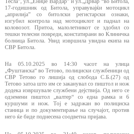
Тесла”, ул.„Ениџе Вардар” и ул.„Дрвар “во Битола,
17-годишник од Битола, управувајќи мотоцикл
Организации
„априлија” со битолски регистарски ознаки,
изгубил контрола над мотоциклот и паднал на
коловозот. Притоа, малолетникот се здобил со
Услуги
тешки телесни повреди, констатирани во Клиничка
болница Битола. Увид извршила увидна екипа на
СВР Битола.
Граѓански постапки
EXIM
На 05.10.2025 во 14:30 часот на улица
„Фуштанска“ во Тетово, полициски службеници од
СВР Тетово го лишија од слобода С.Б.(27) од
Упатство и постапка за одделни права (барања) на
Тетово затоа што им се заканувал со пиштол и нож
странците
додека извршувале службени дејствија. Од него се
одземени пиштол „валтер“ со една рамка и 6
Сообраќај
куршуми и нож. Тој е задржан во полициска
станица и по документирање на случајот, против
Полагање возачки испит
него ќе биде поднесена соодветна пријава.
Полагање на стручен испит