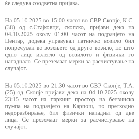
ќе следува соодветна пријава.
На 05.10.2025 во 15:00 часот во СВР Скопје, К.С.
(38) од с.Стајковци, скопско, пријави дека на
04.10.2025 околу 01:00 часот на подрачјето на
Центар, додека управувал патничко возило бил
попречуван во возењето од друго возило, по што
едно лице излегло од возилото и физички го
нападнало. Се преземаат мерки за расчистување на
случајот.
На 05.10.2025 во 21:30 часот во СВР Скопје, Т.А.
(25) од Скопје пријави дека на 04.10.2025 околу
23:15 часот на паркинг простор на бензинска
пумпа на подрачјето на Карпош, по претходно
недоразбирање, бил физички нападнат од две
лица. Се преземаат мерки за расчистување на
случајот.