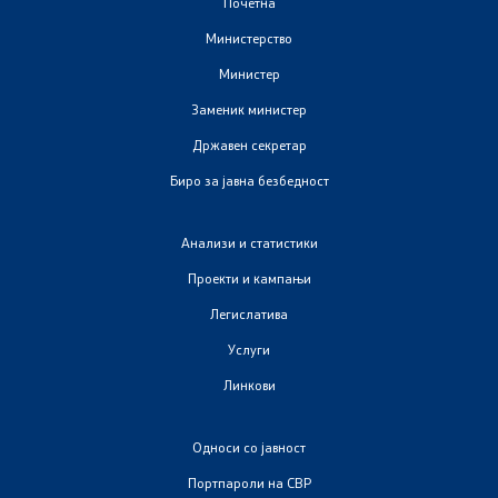
Почетна
Министерство
Министер
Заменик министер
Државен секретар
Биро за јавна безбедност
Анализи и статистики
Проекти и кампањи
Легислатива
Услуги
Линкови
Односи со јавност
Портпароли на СВР