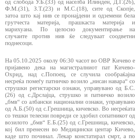
од слобода У.Б.(33) од населба Илинден, Д.Г.(26),
Ф.М.(31), З.Т.(23) и М.С.(18), сите од Скопје,
Анализи и статистики
затоа што кај нив се пронајдени и одземени бела
грутчеста материја, прашкаста материја и
Збирна анализа
марихуана. По целосно документирање на
случаите против нив ќе следуваат соодветни
Гранични работи
поднесоци.
На 05.10.2025 околу 06:30 часот во ОВР Кичево е
Проекти и кампањи
пријавено дека на магистралниот пат Кичево-
Охрид, над с.Попоец, се случила сообраќајна
Проекти
несреќа помеѓу патничко возило „нисан навара“ со
струшки регистарски ознаки, управувано од Б.С.
Кампањи
(26) од с.Дрслајца, струшко и патничко возило
„бмв“ со албански национални ознаки, управувано
од А.Б.(50) од с.Грешница, кичевско. Во несреќата
Превенција
со тешки телесни повреди се здобил сопатникот од
возилото „бмв“ Е.Б.(25) од с.Грешница, кичевско,
кој бил пренесен во Медицински центар Кичево,
Легислатива
каде што починал. Лекар констатирал смрт, а по