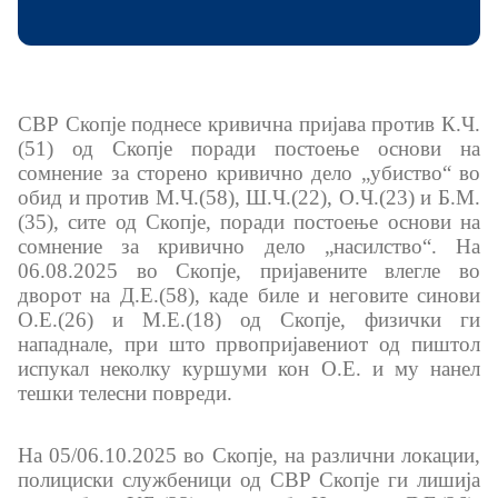
Меѓународна соработка
Полициска академија
СВР Скопје поднесе кривична пријава против К.Ч.
(51) од Скопје поради постоење основи на
Безбедност на класифицирани информации и
сомнение за сторено кривично дело „убиство“ во
соработка со НАТО
обид и против М.Ч.(58), Ш.Ч.(22), О.Ч.(23) и Б.М.
(35), сите од Скопје, поради постоење основи на
Информатика и телекомуникации
сомнение за кривично дело „насилство“. На
06.08.2025 во Скопје, пријавените влегле во
Финансии
дворот на Д.Е.(58), каде биле и неговите синови
О.Е.(26) и М.Е.(18) од Скопје, физички ги
нападнале, при што првопријавениот од пиштол
Општи и заеднички работи
испукал неколку куршуми кон О.Е. и му нанел
тешки телесни повреди.
Прекршоци
На 05/06.10.2025 во Скопје, на различни локации,
Сајбер безбедност
полициски службеници од СВР Скопје ги лишија