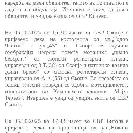
наредба на јавен обвинител телото на починатиот е
Закони
дадено на обдукција. Извршен е увид од јавен
обвинител и увидна екипа од ОВР Кичево.
Предлог закони
На 05.10.2025 во 16:20 часот во СВР Скопје е
Подзаконски акти
пријавено дека на крстосница од ул.„Тодор
Чангов“ и ул.„43“ во Скопје се случила
Стратегии
сообраќајна несреќа помеѓу мотоцикл „пиаџо
беверли“ со скопски регистарски ознаки,
управуван од З.Т.(38) од Скопје и патничко возило
Органограм
„фиат браво“ со скопски регистарски ознаки,
управувано од А.А.(56) од Скопје. Во несреќата со
Комисија за оружје
тешки телесни повреди се здобил мотоциклистот,
констатирани во Комплексот клиники „Мајка
Тереза“. Извршен е увид од увидна екипа од СВР
Линкови
Скопје.
Министерства
На 05.10.2025 во 17:43 часот во СВР Битола е
пријавено дека на крстосница од ул.„Никола
Институции