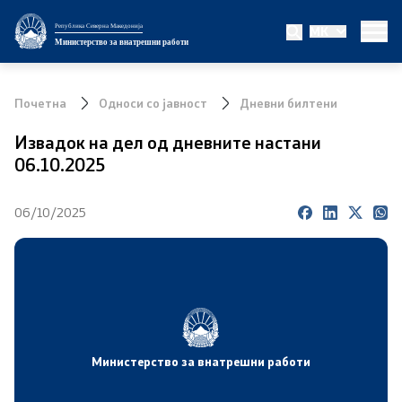
Република Северна Македонија
MK
Министерство
Министерство за внатрешни работи
За министерството
Почетна
Односи со јавност
Дневни билтени
Министер
Извадок на дел од дневните настани
06.10.2025
Заменик министер
06/10/2025
Државен секретар
Биро за јавна безбедност
Внатрешна контрола
Дисциплински и судски постапки
Министерство за внатрешни работи
Правни работи