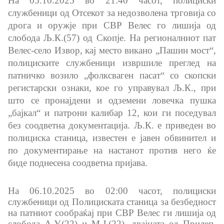
На 05.10.2025 во 21:40 часот, полициски
службеници од Отсекот за недозволена трговија со
Корисни информации за државјаните на РСМ кои
дрога и оружје при СВР Велес го лишија од
живееат во странство
слобода Љ.К.(57) од Скопје. На регионал
ниот
пат
Велес-село Извор, кај место викано „Пашин мост“,
Адреси и контакт телефони
полициските службеници извршиле преглед на
патничко возило „фолксваген пасат“ со скопски
CSCA-MK
регистарски ознаки, кое го управувал Љ.К., при
што се пронајдени и одземени ловечка пушка
„бајкал“ и патрони калибар 12, кои ги поседувал
Односи со јавност
без соодветна документација. Љ.К. е приведен во
полициска станица, известен е јавен обвинител и
Оддел за односи со јавност и стратешки прашања
по документирање на настанот против него ќе
биде поднесена соодветна пријава.
Помошник на министерот на оддел за односи со
јавност и стратешки прашања
На 06.10.2025 во 02:00 часот, полициски
Портпароли на СВР
службеници од Полициската станица за безбедност
на патниот сообраќај при СВР Велес ги лишија од
слобода А.У.(22) и М.Ј.(22), двајцата од Прилеп.