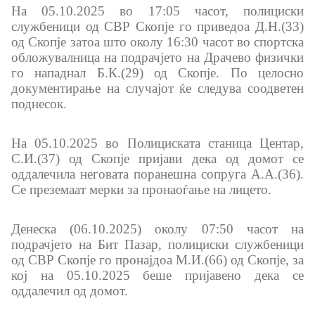
На 05.10.2025 во 17:05 часот, полициски
службеници од СВР Скопје го приведоа Д.Н.(33)
од Скопје затоа што околу 16:30 часот во спортска
обложувалница на подрачјето на Драчево физички
го нападнал Б.К.(29) од Скопје. По целосно
документирање на случајот ќе следува соодветен
поднесок.
На 05.10.2025 во Полициската станица Центар,
С.И.(37) од Скопје пријави дека од домот се
оддалечила неговата поранешна сопруга А.А.(36).
Се преземаат мерки за пронаоѓање на лицето.
Денеска (06.10.2025) околу 07:50 часот на
подрачјето на Бит Пазар, полициски службеници
од СВР Скопје го пронајдоа М.И.(66) од Скопје, за
кој на 05.10.2025 беше пријавено дека се
оддалечил од домот.