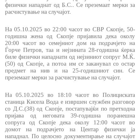
Изјава за пристапност
физички нападнат од Б.С.. Се преземаат мерки за
расчистување на случајот.
На 05.10.2025 во 22:00 часот во СВР Скопје, 50-
годишна жена од Скопје пријавилa дека околу
Со еден клик до сите услуги
20:00 часот во семејниот дом на подрачјето на
Ѓорче Петров, таа и нејзината 28-годишна ќерка
биле физички нападнати од нејзиниот сопруг М.Ќ.
(50) од Скопје, а потоа им се заканувал со остар
предмет на нив и на 25-годишниот син. Се
преземаат мерки за расчистување на случајот.
На 05.10.2025 во 18:10 часот во Полициската
станица Кисела Вода е извршен службен разговор
со Д.С.(38) од Скопје, постапувајќи по претходна
пријава од неговата 39-годишна поранешна
сопруга од Скопје дека околу 12:00 часот во
домот на подрачјето на Центар физички ја
нападнал. По целосно документирање на случајот