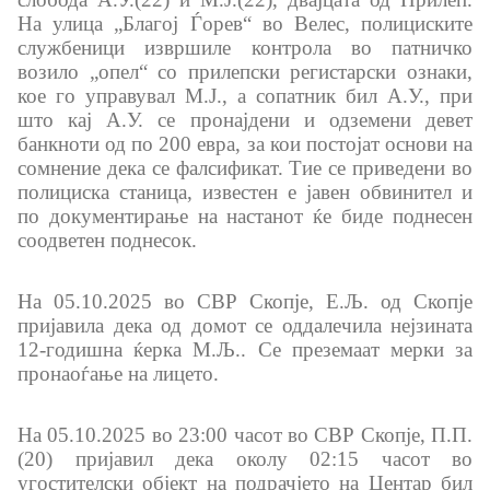
Дневни билтени
На улица „Благој Ѓорев“ во Велес, полициските
службеници извршиле контрола во патничко
Медија центар
возило „опел“ со прилепски регистарски ознаки,
кое го управувал М.Ј., а сопатник бил А.У., при
Политика за квалитет
што кај А.У. се пронајдени и одземени девет
банкноти од по 200 евра, за кои постојат основи на
сомнение дека се фалсификат. Тие се приведени во
Офицер за заштита на лични податоци
полициска станица, известен е јавен обвинител и
по документирање на настанот ќе биде поднесен
Слободен пристап до информации
соодветен поднесок.
Раководни лица
На 05.10.2025 во СВР Скопје, Е.Љ. од Скопје
пријавила дека од домот се оддалечила нејзината
Списание
12-годишна ќерка М.Љ.. Се преземаат мерки за
пронаоѓање на лицето.
Транспарентност
На 05.10.2025 во 23:00 часот во СВР Скопје, П.П.
Расходи за услуги
(20) пријавил дека околу 02:15 часот во
угостителски објект на подрачјето на Центар бил