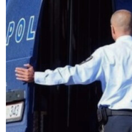
Правни работи
Меѓународна соработка
Полициска академија
Безбедност на класифицирани
информации и соработка со НАТО
Информатика и телекомуникации
Финансии
Општи и заеднички работи
Прекршоци
Сајбер безбедност