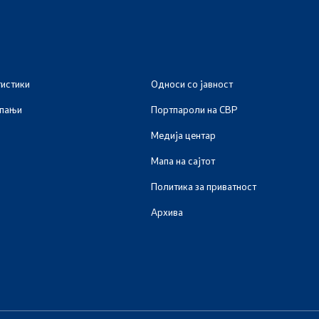
тистики
Односи со јавност
мпањи
Портпароли на СВР
Медија центар
Мапа на сајтот
Политика за приватност
Архива