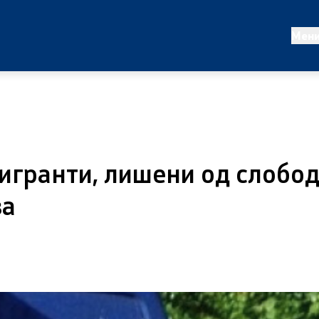
татистики
Проекти и кампањи
Мен
ализа
Проекти
работи
Кампањи
Превенција
игранти, лишени од слобод
ва