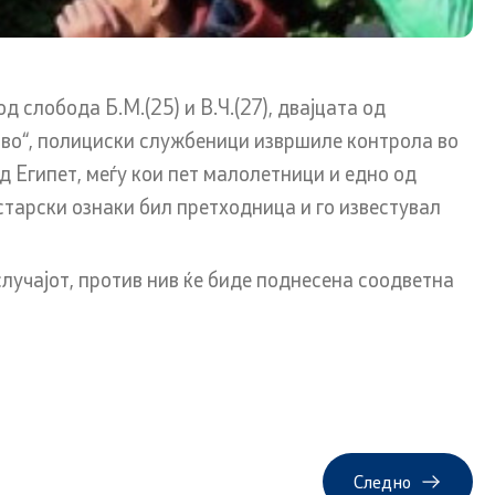
 слобода Б.М.(25) и В.Ч.(27), двајцата од
т и
Со еден клик до сите услуги
ово“, полициски службеници извршиле контрола во
д Египет, меѓу кои пет малолетници и едно од
истарски ознаки бил претходница и го известувал
на оддел
атешки
лучајот, против нив ќе биде поднесена соодветна
Следно