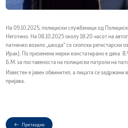
Линкови
Услуги
На 09.10.2025, полициски службеници од Полицискат
Министерства
Граѓански
Неготино. На 08.10.2025 околу 18:20 часот на авт
патничко возило „шкода“ со скопски регистарски оз
Институции
EXIM
Ирак). По преземени мерки констатирано е дека В.Ч
Организации
Упатство и
Б.М. за поставеноста на полициски патроли на пат
права (ба
Известен е јавен обвинител, а лицата се задржани
пријава.
Сообраќај
Полагање 
Полагање 
Претходно
Корисни и