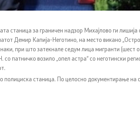
Односи со јавност
а станица за граничен надзор Михајлово ги лишија од
 постапки
Оддел за односи со јавнос
опатот Демир Капија-Неготино, на место викано „Остр
стратешки прашања
наки, при што затекнале седум лица мигранти (шест о
. со патничко возило „опел астра“ со неготински рег
Помошник на министерот 
за односи со јавност и стр
 постапка за одделни
от.
прашања
рања) на странците
 во полициска станица. По целосно документирање на с
Портпароли на СВР
Дневни билтени
возачки испит
Медија центар
на стручен испит
Политика за квалитет
нформации за