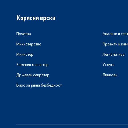
Корисни врски
Почетна
Анализи и ста
Министерство
Проекти и ка
Министер
Легислатива
Заменик министер
Услуги
Државен секретар
Линкови
Биро за јавна безбедност