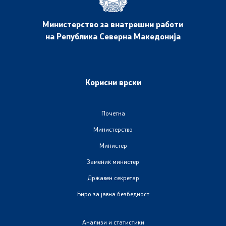
Анализи и статистики
Министерство за внатрешни работи
на Република Северна Македонија
Збирна анализа
Гранични работи
Корисни врски
Проекти и кампањи
Почетна
Проекти
Министерство
Министер
Кампањи
Заменик министер
Превенција
Државен секретар
Биро за јавна безбедност
Легислатива
Анализи и статистики