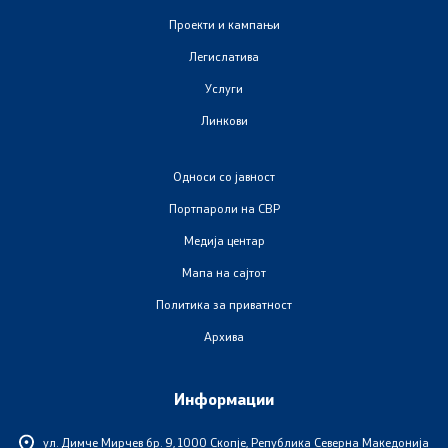
Закони
Проекти и кампањи
Легислатива
Предлог закони
Услуги
Линкови
Подзаконски акти
Стратегии
Односи со јавност
Портпароли на СВР
Органограм
Медија центар
Комисија за оружје
Мапа на сајтот
Политика за приватност
Архива
Линкови
Министерства
Информации
Институции
ул. Димче Мирчев бр. 9,
1000 Скопје, Република Северна Македонија