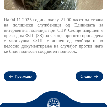
Меѓународна соработка
На 04.11.2025 година околу 21
:
00 часот од страна
Полициска академија
на полициски службеници од Единицата за
интервентна полиција при СВР Скопје извршен е
Безбедност на класифицирани информации и
преглед на Ф.Ш (38) од Скопје при што пронајдена
соработка со НАТО
е марихуана. Ф.Ш. е лишен од слобода и по
целосно документирање на случајот против него
ќе биде поднесен соодветен поднесок.
Информатика и телекомуникации
Финансии
Општи и заеднички работи
Претходно
Следно
Прекршоци
Сајбер безбедност