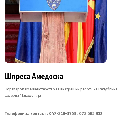
Меѓународна соработка
Полициска академија
Безбедност на класифицирани информации и
соработка со НАТО
Информатика и телекомуникации
Шпреса Амедоска
Финансии
Портпарол во Министерство за внатрешни работи на Република
Општи и заеднички работи
Северна Македонија
Прекршоци
Телефони за контакт : 047-218-3758 , 072 583 912
Сајбер безбедност