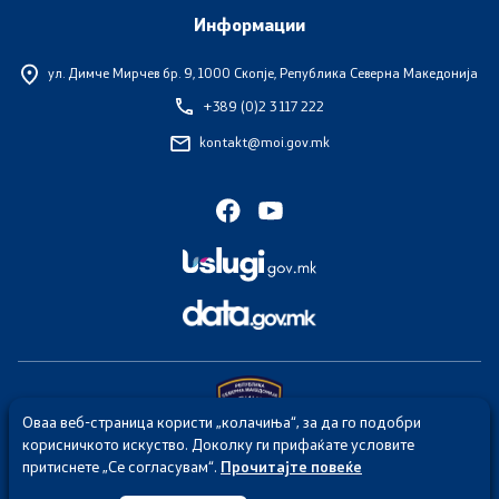
Информации
Организации
ул. Димче Мирчев бр. 9,
1000 Скопје, Република Северна Македонија
+389 (0)2 3 117 222
Услуги
kontakt@moi.gov.mk
Граѓански постапки
EXIM
Упатство и постапка за одделни права (барања) на
странците
Сообраќај
Оваа веб-страница користи „колачиња“, за да го подобри
Полагање возачки испит
корисничкото искуство. Доколку ги прифаќате условите
притиснете „Се согласувам“.
Прочитајте повеќе
Секој упад и злоупотреба на веб страницата на МВР е казнив по
Полагање на стручен испит
член 251 од КЗ на Република Северна Македонија