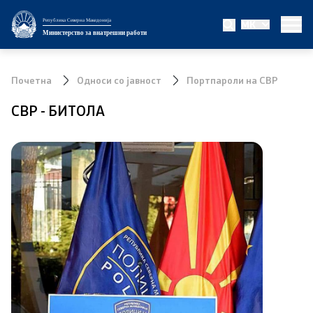
Република Северна Македонија
MK
Министерство
Министерство за внатрешни работи
За министерството
Почетна
Односи со јавност
Портпароли на СВР
Министер
СВР - БИТОЛА
Заменик министер
Државен секретар
Биро за јавна безбедност
Внатрешна контрола
Дисциплински и судски постапки
Правни работи