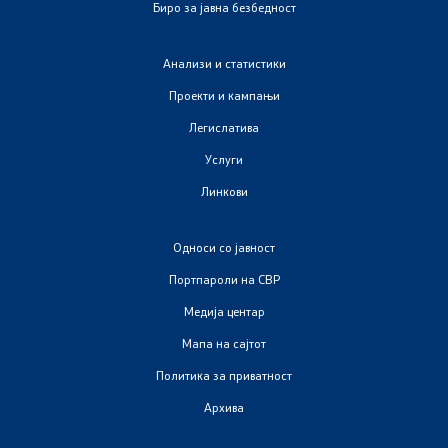
Биро за јавна безбедност
Закони
Анализи и статистики
Предлог закони
Проекти и кампањи
Подзаконски акти
Легислатива
Услуги
Стратегии
Линкови
Органограм
Односи со јавност
Комисија за оружје
Портпароли на СВР
Медија центар
Линкови
Мапа на сајтот
Политика за приватност
Министерства
Архива
Институции