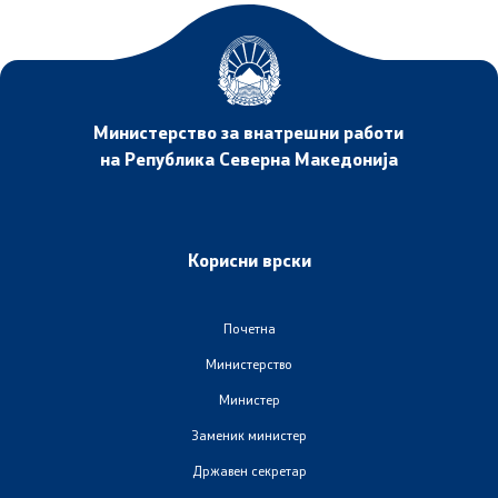
Анализи и статистики
Збирна анализа
Министерство за внатрешни работи
Гранични работи
на Република Северна Македонија
Проекти и кампањи
Корисни врски
Проекти
Почетна
Кампањи
Министерство
Превенција
Министер
Заменик министер
Легислатива
Државен секретар