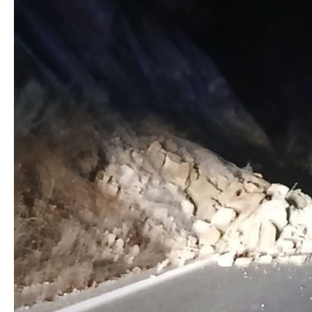
Правни работи
Меѓународна соработка
Полициска академија
Безбедност на класифицирани
информации и соработка со НАТО
Информатика и телекомуникации
Финансии
Општи и заеднички работи
Прекршоци
Сајбер безбедност