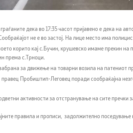
Односи со јавност
раѓаните дека во 17:35 часот пријавено е дека на авт
 постапки
Оддел за односи со јавнос
 Сообраќајот не е во застој. На лице место има полиц
стратешки прашања
воето корито кај с.Бучин, крушевско имаме прекин на 
Помошник на министерот 
ин према с.Трноци.
за односи со јавност и стр
 постапка за одделни
е забрана за движење на товарни возила на патениот 
прашања
рања) на странците
 правец Пробиштип-Леговец поради сообраќајна незгод
Портпароли на СВР
дветни активности за отстранување на сите пречки 
Дневни билтени
возачки испит
Медија центар
на стручен испит
ајните правила и прописи, задолжително поседување
Политика за квалитет
нформации за