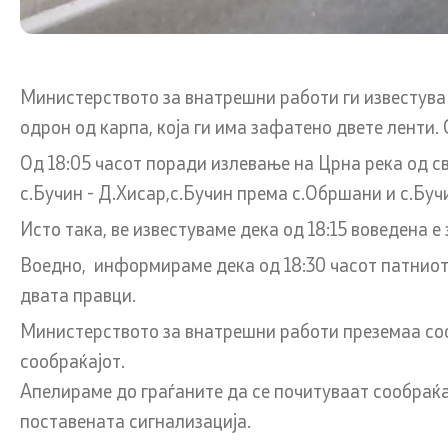
Линкови
Услуги
Министерството за внатрешни работи ги известува г
Министерства
Граѓански
одрон од карпа, која ги има зафатено двете ленти.
Од 18:05 часот поради излевање на Црна река од с
Институции
EXIM
с.Бучин - Д.Хисар,с.Бучин према с.Обршани и с.Буч
Организации
Упатство и
Исто така, ве известуваме дека од 18:15 воведена 
права (ба
Воедно, информираме дека од 18:30 часот патниот
Сообраќај
двата правци.
Министерството за внатрешни работи преземаа соо
Полагање 
сообраќајот.
Полагање 
Апелираме до граѓаните да се почитуваат сообраќ
поставената сигнализација.
Корисни и