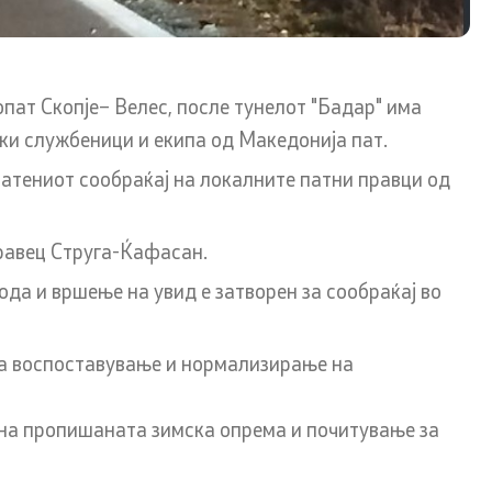
опат Скопје– Велес, после тунелот "Бадар" има
т и
Со еден клик до сите услуги
иски службеници и екипа од Македонија пат.
патениот сообраќај на локалните патни правци од
на оддел
атешки
правец Струга-Ќафасан.
а и вршење на увид е затворен за сообраќај во
за воспоставување и нормализирање на
 на пропишаната зимска опрема и почитување за