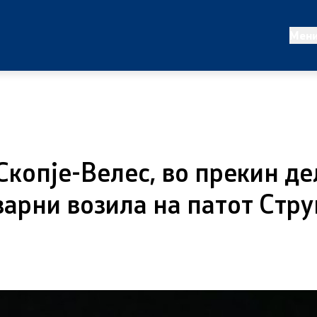
татистики
Проекти и кампањи
Мен
ализа
Проекти
работи
Кампањи
Превенција
Скопје-Велес, во прекин де
варни возила на патот Стр