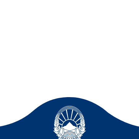
те на РСМ кои живееат во
Офицер за заштита на лич
податоци
контакт телефони
Слободен пристап до инф
Раководни лица
Списание
Транспарентност
Расходи за услуги
Изјава за пристапност