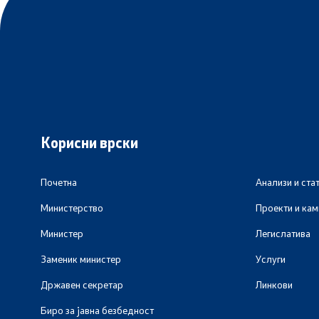
Корисни врски
Почетна
Анализи и ста
Министерство
Проекти и ка
Министер
Легислатива
Заменик министер
Услуги
Државен секретар
Линкови
Биро за јавна безбедност