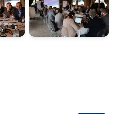
ни
ормации