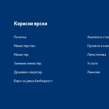
Корисни врски
Почетна
Анализи и ста
Министерство
Проекти и ка
Министер
Легислатива
Заменик министер
Услуги
Државен секретар
Линкови
Биро за јавна безбедност