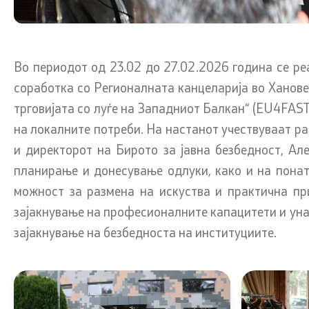
Линкови
Услуги
Во периодот од 23.02 до 27.02.2026 година се ре
Министерства
Граѓански
соработка со Регионалната канцеларија во Ханове
трговијата со луѓе на Западниот Балкан“ (EU4FAS
Институции
EXIM
на локалните потреби. На настанот учествуваат р
Организации
Упатство и
и директорот на Бирото за јавна безбедност, Ал
права (ба
планирање и донесување одлуки, како и на понат
можност за размена на искуства и практична пр
Сообраќај
зајакнување на професионалните капацитети и ун
зајакнување на безбедноста на институциите.
Полагање 
Полагање 
Корисни и