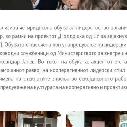
Односи со јавност
ализира четиридневна обука за лидерство, во организ
 постапки
Оддел за односи со јавнос
р, во рамки на проектот „Поддршка од ЕУ за зајакн
стратешки прашања
T). Обуката е насочена кон унапредување на лидерск
аководни службеници од Министерството за внатрешни 
Помошник на министерот 
за односи со јавност и стр
 постапка за одделни
ександар Јанев. Во текот на обуката, акцентот е ст
прашања
рања) на странците
амошниот развој на кооперативниот лидерски стил 2
имена на стекнатите знаења во секојдневното рабо
Портпароли на СВР
апредување на културата на кооперативно и проактив
Дневни билтени
возачки испит
Медија центар
на стручен испит
Политика за квалитет
нформации за