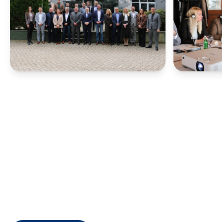
државјани
странство
Адреси и 
CSCA-MK