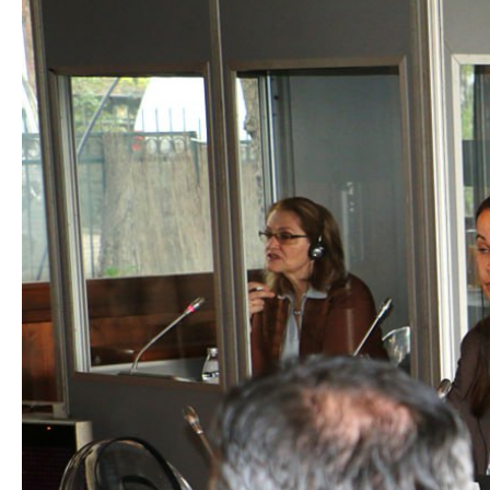
Правни работи
Меѓународна соработка
Полициска академија
Безбедност на класифицирани
информации и соработка со НАТО
Информатика и телекомуникации
Финансии
Општи и заеднички работи
Прекршоци
Сајбер безбедност