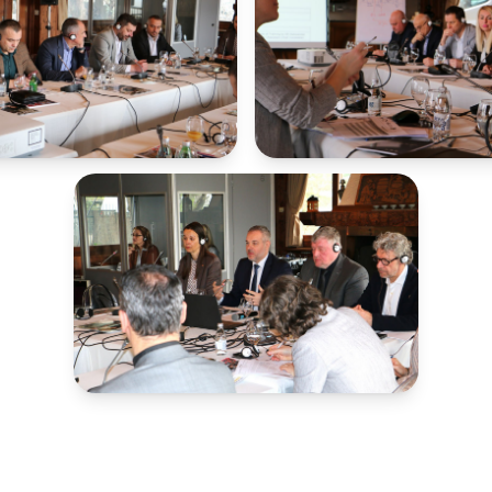
те на РСМ кои живееат во
Офицер за заштита на лич
податоци
контакт телефони
Слободен пристап до инф
Раководни лица
Списание
Транспарентност
Расходи за услуги
Изјава за пристапност