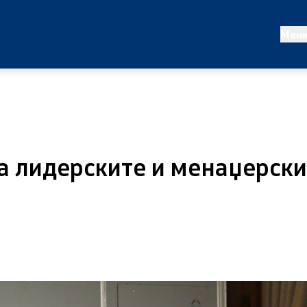
татистики
Проекти и кампањи
Мен
ализа
Проекти
работи
Кампањи
Превенција
а лидерските и менаџерски