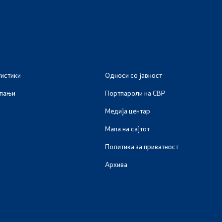
тистики
Односи со јавност
мпањи
Портпароли на СВР
Медија центар
Мапа на сајтот
Политика за приватност
Архива