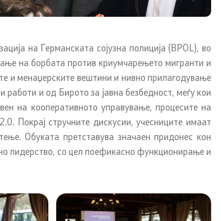
ација на Германската сојузна полиција (BPOL), во
т и
Со еден клик до сите услуги
ување на борбата против криумчарењето мигранти и
ите и менаџерските вештини и нивно прилагодување
работи и од Бирото за јавна безбедност, меѓу кои
на оддел
атешки
авен на кооперативното управување, процесите на
.0. Покрај стручните дискусии, учесниците имаат
тење. Обуката претставува значаен придонес кон
но лидерство, со цел поефикасно функционирање и