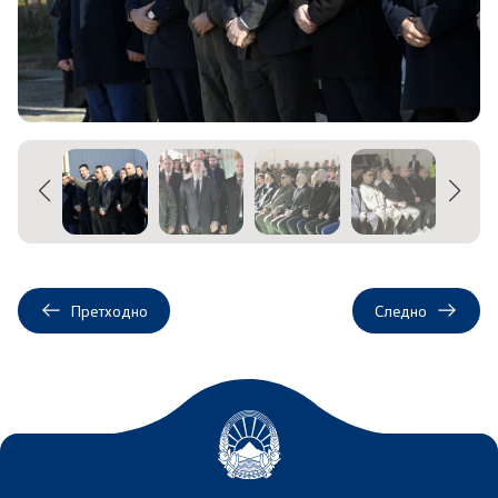
Меѓународна соработка
Полициска академија
Безбедност на класифицирани информации и
соработка со НАТО
Информатика и телекомуникации
Финансии
Претходно
Следно
Општи и заеднички работи
Прекршоци
Сајбер безбедност