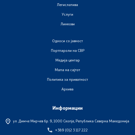
Легислатива
Закони
Услуги
Предлог закони
Линкови
Подзаконски акти
Односи со јавност
Портпароли на СВР
Стратегии
Медија центар
Органограм
Мапа на сајтот
Политика за приватност
Комисија за оружје
Архива
Линкови
Информации
Министерства
ул. Димче Мирчев бр. 9,
1000 Скопје, Република Северна Македонија
+389 (0)2 3 117 222
Институции