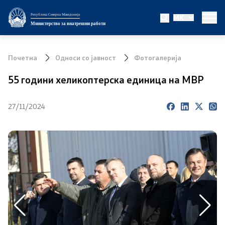
Република Северна Македонија
MK
Министерство
Министерство за внатрешни работи
За министерството
Почетна
Односи со јавност
Фотогалерија
Министер
55 години хеликоптерска единица на МВР
Заменик министер
27/11/2024
Државен секретар
Биро за јавна безбедност
Внатрешна контрола
Дисциплински и судски постапки
Правни работи