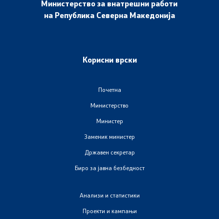
Министерство за внатрешни работи
на Република Северна Македонија
Анализи и статистики
Збирна анализа
Корисни врски
Гранични работи
Почетна
Проекти и кампањи
Министерство
Министер
Проекти
Заменик министер
Кампањи
Државен секретар
Биро за јавна безбедност
Превенција
Анализи и статистики
Легислатива
Проекти и кампањи