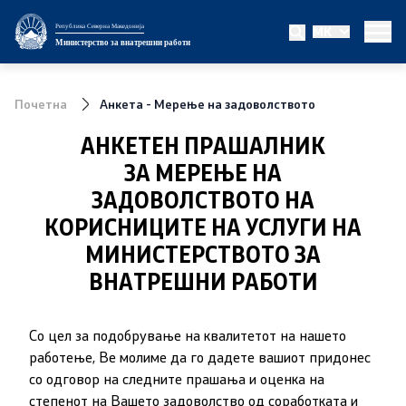
Република Северна Македонија
MK
Министерство
Министерство за внатрешни работи
За министерството
Почетна
Анкета - Мерење на задоволството
Министер
АНКЕТЕН ПРАШАЛНИК
ЗА МЕРЕЊЕ НА
Заменик министер
ЗАДОВОЛСТВОТО НА
Државен секретар
КОРИСНИЦИТЕ НА УСЛУГИ НА
МИНИСТЕРСТВОТО ЗА
Биро за јавна безбедност
ВНАТРЕШНИ РАБОТИ
Внатрешна контрола
Со цел за подобрување на квалитетот на нашето
Дисциплински и судски постапки
работење, Ве молиме да го дадете вашиот придонес
со одговор на следните прашања и оценка на
Правни работи
степенот на Вашето задоволство од соработката и