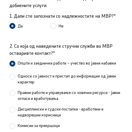
добиените услуги:
Меѓународна соработка
1. Дали сте запознати со надлежностите на МВР?*
Да
Не
Полициска академија
Безбедност на класифицирани информации и
2. Со којa од наведените стручни служби во МВР
соработка со НАТО
остваривте контакт?*
Информатика и телекомуникации
Општи и заеднички работи – учество во јавни набавки
Односи со јавност и пристап до информации од јавен
Финансии
карактер
Општи и заеднички работи
Правни работи и управување со човечки ресурси - јавни
огласи и вработувања
Прекршоци
Дисциплински и судски постапки - вработени и
надворешни корисници
Сајбер безбедност
Комисии за прекршоци