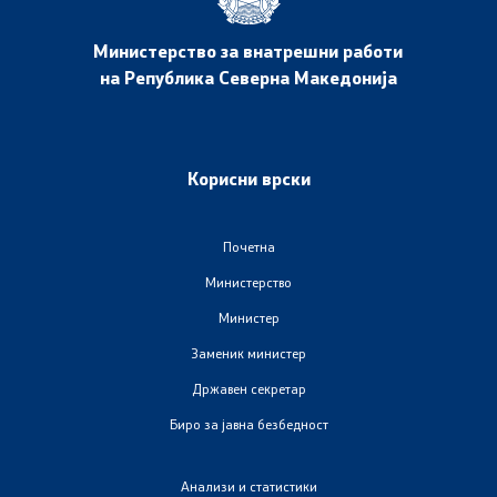
Дневни билтени
Министерство за внатрешни работи
Медија центар
на Република Северна Македонија
Политика за квалитет
Офицер за заштита на лични податоци
Корисни врски
Слободен пристап до информации
Почетна
Раководни лица
Министерство
Министер
Списание
Заменик министер
Државен секретар
Транспарентност
Биро за јавна безбедност
Расходи за услуги
Анализи и статистики