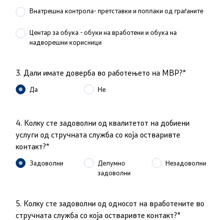
Внатрешна контрола- претставки и поплаки од граѓаните
Анализи и статистики
Центар за обука - обуки на вработени и обука на
Збирна анализа
надворешни корисници
Гранични работи
3. Дали имате доверба во работењето на МВР?*
Да
Не
Проекти и кампањи
4. Колку сте задоволни од квалитетот на добиени
Проекти
услуги од стручната служба со која остваривте
контакт?*
Кампањи
Задоволни
Делумно
Незадоволни
Превенција
задоволни
5. Колку сте задоволни од односот на вработените во
Легислатива
стручната служба со која остваривте контакт?*