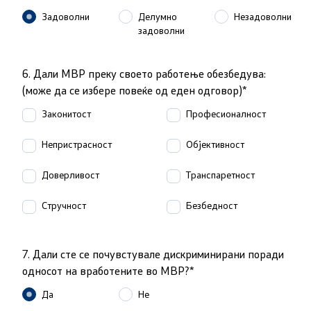
Закони
Задоволни
Делумно
Незадоволни
задоволни
Предлог закони
6. Дали МВР преку своето работење обезбедува:
Подзаконски акти
(може да се избере повеќе од еден одговор)*
Законитост
Професионалност
Стратегии
Непристрасност
Објективност
Органограм
Доверливост
Транспаретност
Комисија за оружје
Стручност
Безбедност
Линкови
7. Дали сте се почувстувале дискриминирани поради
односот на вработените во МВР?*
Министерства
Да
Не
Институции