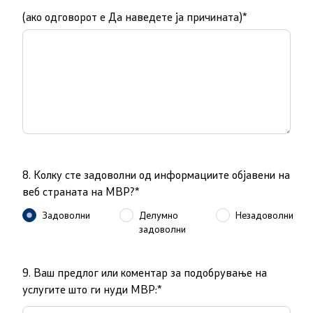
(ако одговорот е Да наведете ја причината)*
Организации
Услуги
Граѓански постапки
EXIM
8. Колку сте задоволни од информациите објавени на
Упатство и постапка за одделни права (барања) на
веб страната на МВР?*
странците
Задоволни
Делумно
Незадоволни
задоволни
Сообраќај
Полагање возачки испит
9. Ваш предлог или коментар за подобрување на
услугите што ги нуди МВР:*
Полагање на стручен испит