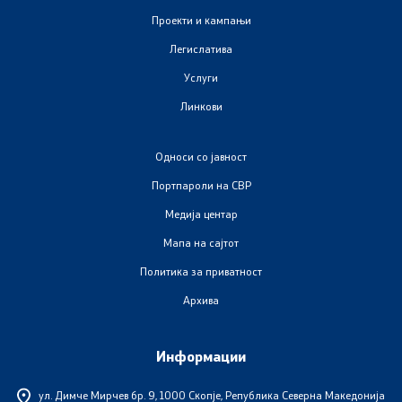
Изјава за пристапност
Проекти и кампањи
Легислатива
Услуги
Линкови
Со еден клик до сите услуги
Односи со јавност
Портпароли на СВР
Медија центар
Мапа на сајтот
Политика за приватност
Архива
Информации
ул. Димче Мирчев бр. 9,
1000 Скопје, Република Северна Македонија