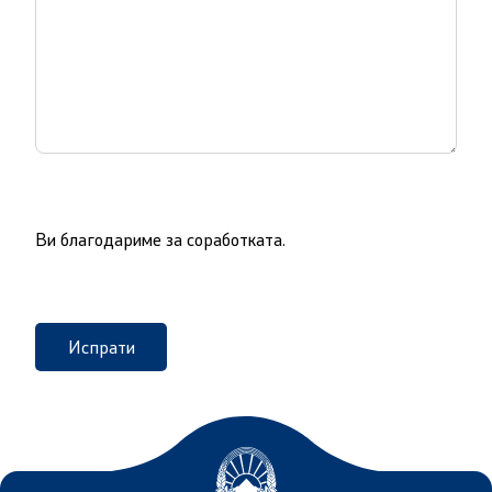
Корисни информации за државјаните на РСМ кои
живееат во странство
Адреси и контакт телефони
CSCA-MK
Ви благодариме за соработката.
Односи со јавност
Оддел за односи со јавност и стратешки прашања
Испрати
Помошник на министерот на оддел за односи со
јавност и стратешки прашања
Портпароли на СВР